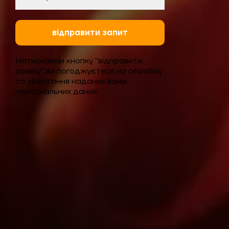
відправити запит
Натискаючи кнопку "відправити
заявку" ви погоджуєтеся на обробку
та зберігання наданих вами
персональних даних