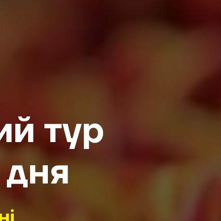
ий тур
 дня
ні