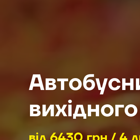
Автобусн
вихідного
від 6430 грн / 4 д