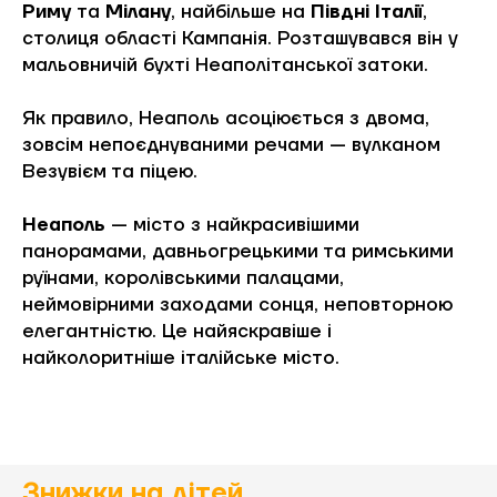
Риму
та
Мілану
, найбільше на
Півдні Італії
,
столиця області Кампанія. Розташувався він у
мальовничій бухті Неаполітанської затоки.
Як правило, Неаполь асоціюється з двома,
зовсім непоєднуваними речами — вулканом
Везувієм та піцею.
Неаполь
— місто з найкрасивішими
панорамами, давньогрецькими та римськими
руїнами, королівськими палацами,
неймовірними заходами сонця, неповторною
елегантністю. Це найяскравіше і
найколоритніше італійське місто.
Знижки на дітей