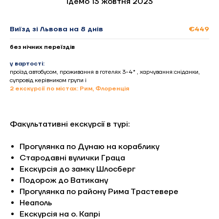
Їдемо 13 жовтня 2023
Виїзд зі Львова на 8 днів
€449
без нічних переїздів
у вартості:
проїзд автобусом, проживання в готелях 3-4* , харчування:сніданки,
супровід керівником групи і
2 екскурсії по містах: Рим, Флоренція
Факультативні екскурсії в турі:
Прогулянка по Дунаю на кораблику
Стародавні вулички Граца
Екскурсія до замку Шлосберг
Подорож до Ватикану
Прогулянка по району Рима Трастевере
Неаполь
Екскурсія на о. Капрі