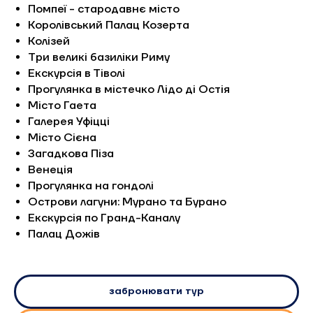
Помпеї - стародавнє місто
Королівський Палац Козерта
Колізей
Три великі базиліки Риму
Екскурсія в Тіволі
Прогулянка в містечко Лідо ді Остія
Місто Гаета
Галерея Уфіцці
Місто Сієна
Загадкова Піза
Венеція
Прогулянка на гондолі
Острови лагуни: Мурано та Бурано
Екскурсія по Гранд-Каналу
Палац Дожів
забронювати тур